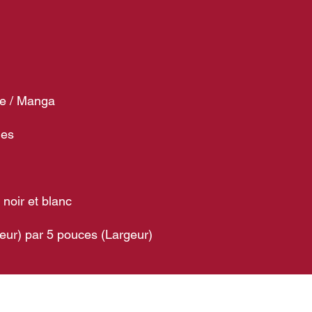
ée / Manga
ges
n noir et blanc
eur) par 5 pouces (Largeur)