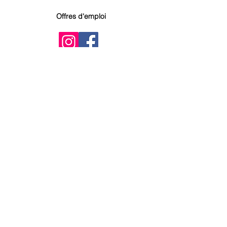
Offres d'emploi
Qui sommes-nous ?
S'INSCRIRE À LA NEWSLETTER
OK
Créée en 2022, Isekai Touch est la
première maison d'édition
québécoise spécialisée dans la
publication de mangas.